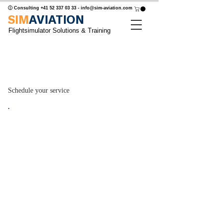
ⓘ Consulting
+41 52 337 03 33
-
info@sim-aviation.com
SIM
AVIATION
Flightsimulator Solutions & Training
Gewünschtes Datum oder Uhrzeit
nicht gefunden? Termin anfragen
Schedule your service
.