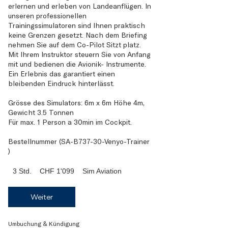
erlernen und erleben von Landeanflügen. In
unseren professionellen
Trainingssimulatoren sind Ihnen praktisch
keine Grenzen gesetzt. Nach dem Briefing
nehmen Sie auf dem Co-Pilot Sitzt platz.
Mit Ihrem Instruktor steuern Sie von Anfang
mit und bedienen die Avionik- Instrumente.
Ein Erlebnis das garantiert einen
bleibenden Eindruck hinterlässt.
Grösse des Simulators: 6m x 6m Höhe 4m,
Gewicht 3.5 Tonnen
Für max. 1 Person a 30min im Cockpit.
Bestellnummer (SA-B737-30-Venyo-Trainer
)
1'099
3 Std.
3
CHF 1'099
Sim Aviation
Schweizer
Franken
S
t
Weiter
d
.
Umbuchung & Kündigung