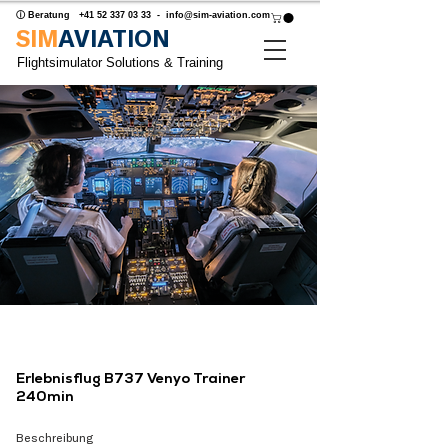
ⓘ Beratung
+41 52 337 03 33
-
info@sim-aviation.com
SIM
AVIATION
Flightsimulator Solutions & Training
Erlebnisflug B737 Venyo Trainer
240min
Beschreibung