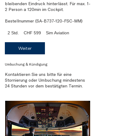
bleibenden Eindruck hinterlässt. Für max. 1-
2 Person a 120min im Cockpit.
Bestellnummer (SA-B737-120-FSC-MM)
599
2 Std.
2
CHF 599
Sim Aviation
Schweizer
Franken
S
t
Weiter
d
.
Umbuchung & Kündigung
Kontaktieren Sie uns bitte für eine
Stornierung oder Umbuchung mindestens
24 Stunden vor dem bestätigten Termin.