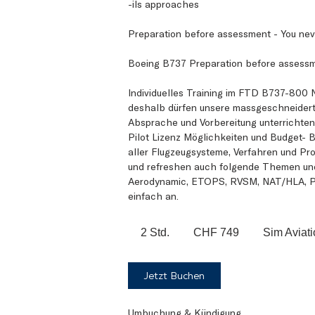
-ils approaches
Preparation before assessment - You nev
Boeing B737 Preparation before assessm
Individuelles Training im FTD B737-800 NG
deshalb dürfen unsere massgeschneidert
Absprache und Vorbereitung unterrichten w
Pilot Lizenz Möglichkeiten und Budget- B
aller Flugzeugsysteme, Verfahren und Pro
und refreshen auch folgende Themen und
Aerodynamic, ETOPS, RVSM, NAT/HLA, PBN
einfach an.
749
Schweizer
2 Std.
2
CHF 749
Sim Aviat
Franken
S
t
Jetzt Buchen
d
.
Umbuchung & Kündigung