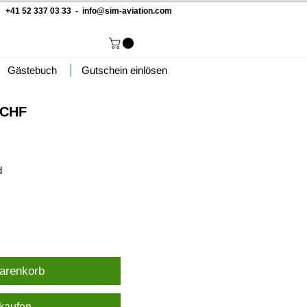
 +41 52 337 03 33 -
info@sim-aviation.com
Gästebuch
Gutschein einlösen
0CHF
d
arenkorb
 kaufen