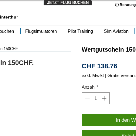
JETZT FLUG BUCHEN
ⓘ Beratung
interthur
 buchen
Flugsimulatoren
Pilot Training
Sim Aviation
Wertgutschein 15
ein 150CHF.
Preis
CHF 138.76
exkl. MwSt
|
Gratis versan
Anzahl
*
In den W
Sofort