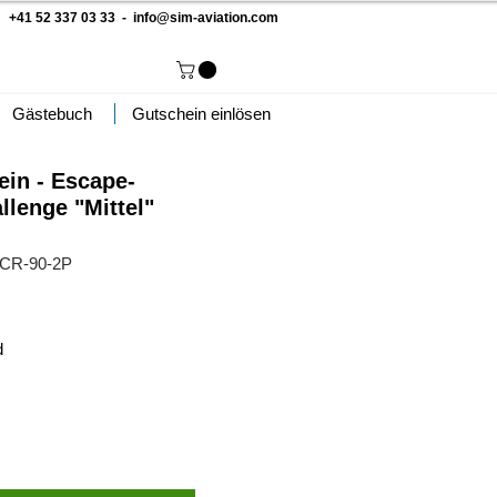
 +41 52 337 03 33 -
info@sim-aviation.com
Gästebuch
Gutschein einlösen
in - Escape-
lenge "Mittel"
SCR-90-2P
d