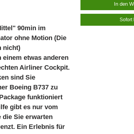
In den W
Sofort
ttel" 90min im
ator ohne Motion (Die
 nicht)
n einem etwas anderen
hten Airliner Cockpit.
en sind Sie
ner Boeing B737 zu
ackage funktioniert
lfe gibt es nur vom
 die Sie erwarten
enzt. Ein Erlebnis für