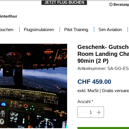
JETZT FLUG BUCHEN
ⓘ Beratung
interthur
 buchen
Flugsimulatoren
Pilot Training
Sim Aviation
Geschenk- Gutsche
Room Landing Chal
90min (2 P)
Artikelnummer: SA-GG-E
Preis
CHF 459.00
exkl. MwSt
|
Gratis versan
Anzahl
*