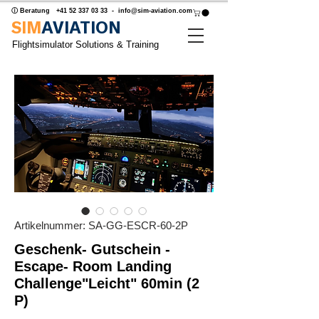
ⓘ Beratung
+41 52 337 03 33
-
info@sim-aviation.com
SIM
AVIATION
Flightsimulator Solutions & Training
Artikelnummer: SA-GG-ESCR-60-2P
Geschenk- Gutschein -
Escape- Room Landing
Challenge"Leicht" 60min (2
P)