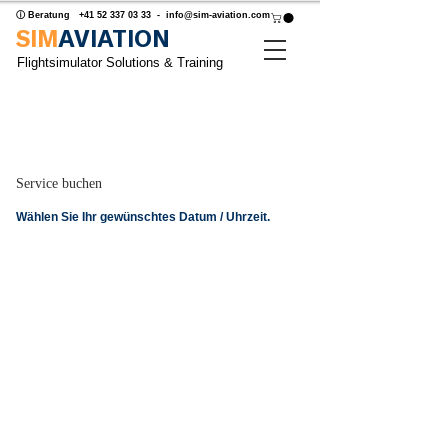
ⓘ Beratung
+41 52 337 03 33
-
info@sim-aviation.com
SIM
AVIATION
Flightsimulator Solutions & Training
Gewünschtes Datum oder Uhrzeit
nicht gefunden? Termin anfragen
Service buchen
Wählen Sie Ihr gewünschtes Datum / Uhrzeit.