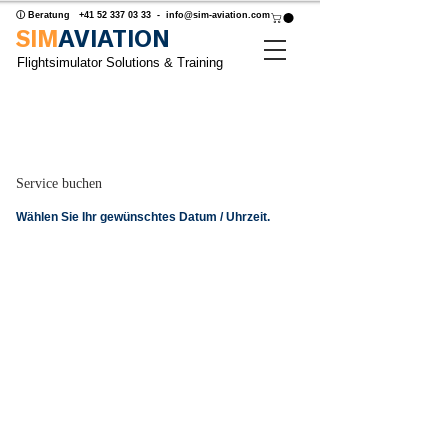
ⓘ Beratung
+41 52 337 03 33
-
info@sim-aviation.com
SIM
AVIATION
Flightsimulator Solutions & Training
Gewünschtes Datum oder Uhrzeit
nicht gefunden? Termin anfragen
Service buchen
Wählen Sie Ihr gewünschtes Datum / Uhrzeit.